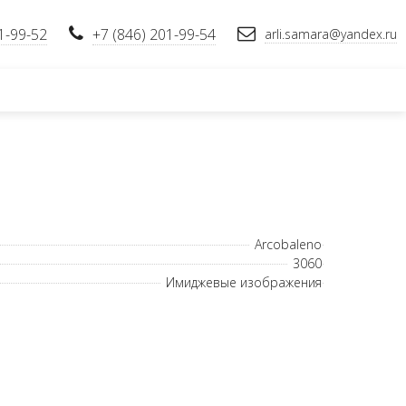
1-99-52
+7 (846) 201-99-54
arli.samara@yandex.ru
Arcobaleno
3060
Имиджевые изображения