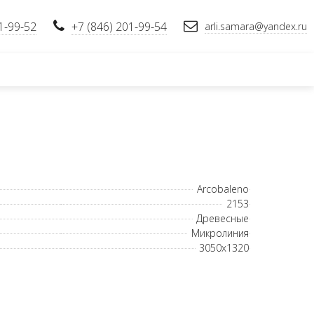
1-99-52
+7 (846) 201-99-54
arli.samara@yandex.ru
Arcobaleno
2153
Древесные
Микролиния
3050х1320