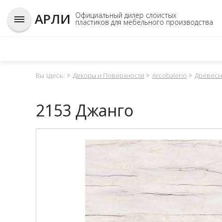
АРЛИ
Официальный дилер слоистых
пластиков для мебельного производства
Вы здесь:
Декоры и Поверхности
Arcobaleno
Древес
2153 Джанго