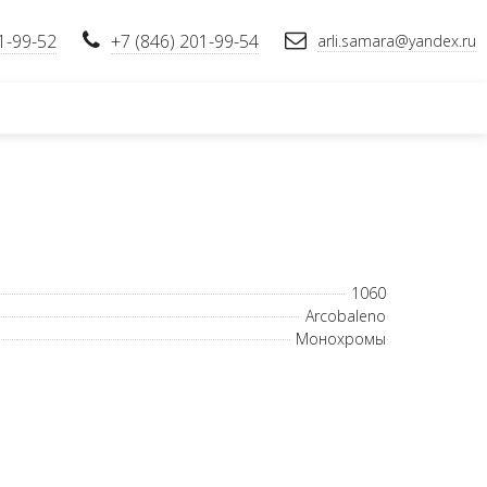
1-99-52
+7 (846) 201-99-54
arli.samara@yandex.ru
1060
Arcobaleno
Монохромы