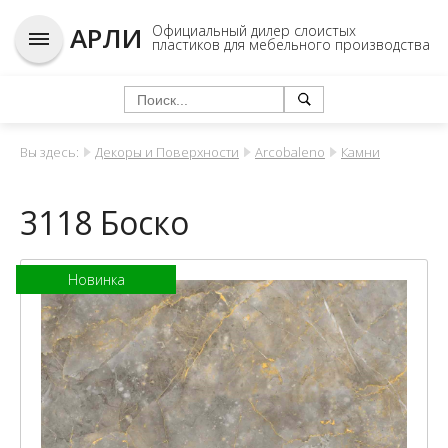
АРЛИ
Официальный дилер слоистых
пластиков для мебельного производства
Вы здесь:
Декоры и Поверхности
Arcobaleno
Камни
3118 Боско
Новинка