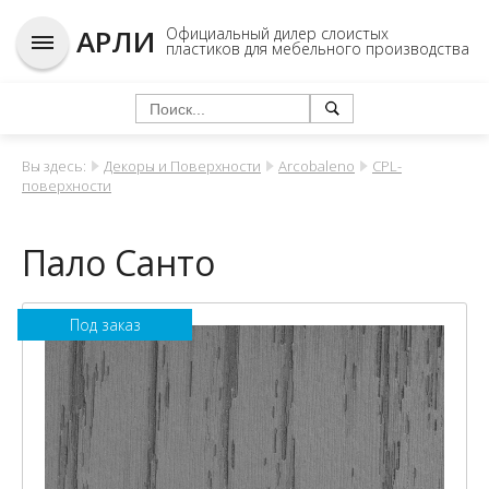
АРЛИ
Официальный дилер слоистых
пластиков для мебельного производства
Вы здесь:
Декоры и Поверхности
Arcobaleno
CPL-
поверхности
Пало Санто
Под заказ