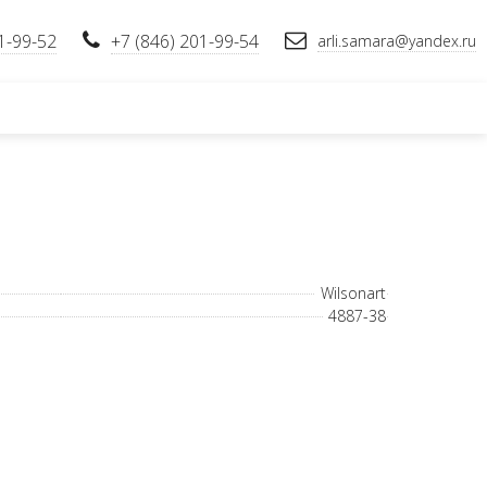
1-99-52
+7 (846) 201-99-54
arli.samara@yandex.ru
Wilsonart
4887-38