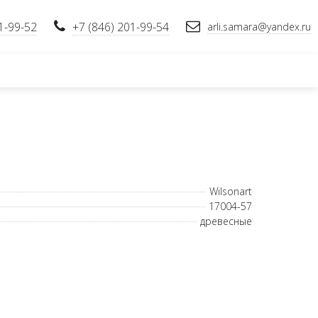
1-99-52
+7 (846) 201-99-54
arli.samara@yandex.ru
Wilsonart
17004-57
древесные