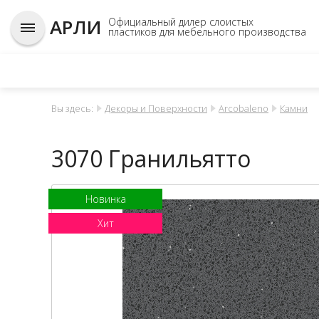
АРЛИ
Официальный дилер слоистых
пластиков для мебельного производства
Вы здесь:
Декоры и Поверхности
Arcobaleno
Камни
3070 Гранильятто
Новинка
Хит