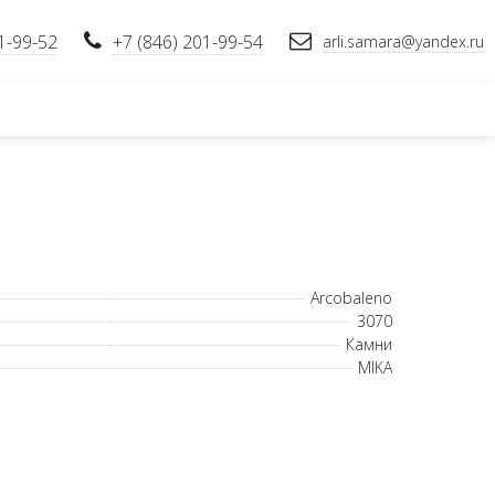
1-99-52
+7 (846) 201-99-54
arli.samara@yandex.ru
Arcobaleno
3070
Камни
MIKA