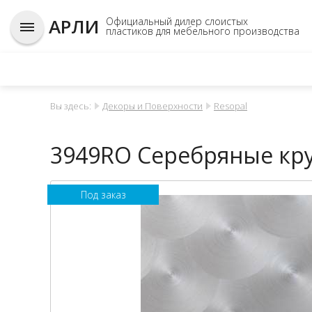
АРЛИ
Официальный дилер слоистых
пластиков для мебельного производства
Вы здесь:
Декоры и Поверхности
Resopal
3949RO Серебряные кр
Под заказ