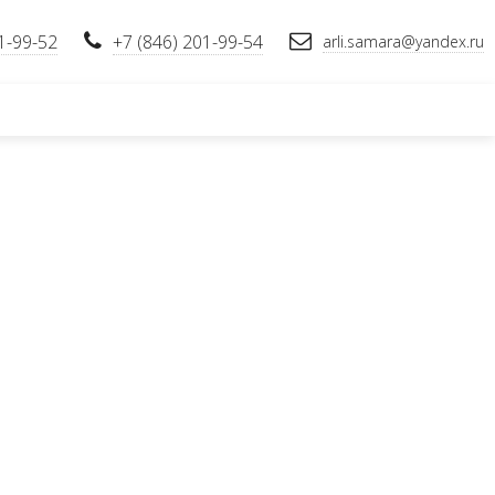
1-99-52
+7 (846) 201-99-54
arli.samara@yandex.ru