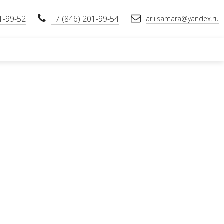
1-99-52
+7 (846) 201-99-54
arli.samara@yandex.ru