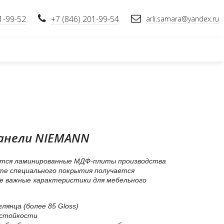
1-99-52
+7 (846) 201-99-54
arli.samara@yandex.ru
анели NIEMANN
уются ламинированные МДФ-плиты производства
тате специального покрытия получается
е важные характеристики для мебельного
лянца (более 85 Gloss)
остойкости