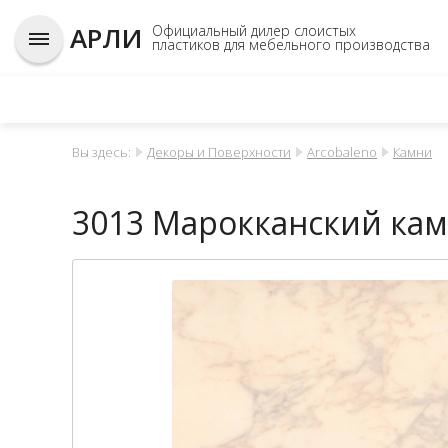
АРЛИ
Официальный дилер слоистых
пластиков для мебельного производства
Вы здесь:
Декоры и Поверхности
Arcobaleno
Камни
3013 Марокканский ка