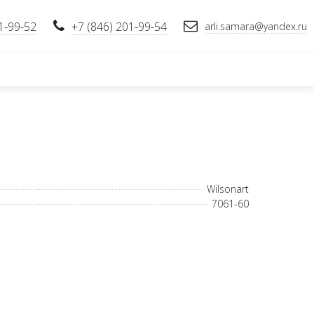
1-99-52
+7 (846) 201-99-54
arli.samara@yandex.ru
Wilsonart
7061-60