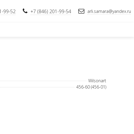
1-99-52
+7 (846) 201-99-54
arli.samara@yandex.ru
Wilsonart
456-60 (456-01)