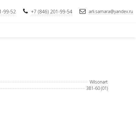
1-99-52
+7 (846) 201-99-54
arli.samara@yandex.ru
Wilsonart
381-60 (01)