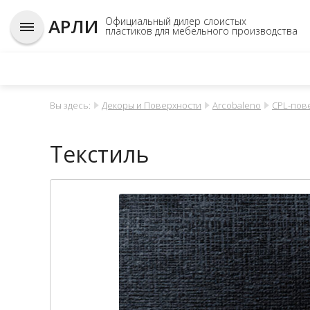
АРЛИ
Официальный дилер слоистых
пластиков для мебельного производства
Вы здесь:
Декоры и Поверхности
Arcobaleno
CPL-пов
Текстиль